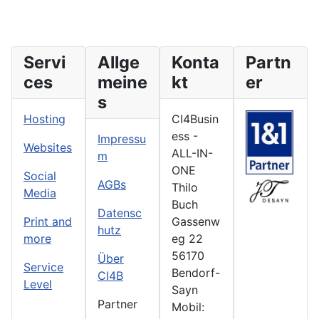
Servi
Allge
Konta
Partn
ces
meine
kt
er
s
Hosting
CI4Busin
ess -
Impressu
Websites
ALL-IN-
m
ONE
Social
AGBs
Thilo
Media
Buch
Datensc
Print and
Gassenw
hutz
more
eg 22
56170
Über
Service
Bendorf-
CI4B
Level
Sayn
Partner
Mobil: