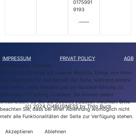
0175991
9193
IMPRESSUM
PRIVAT POLICY
AGB
Wir benutzen Cookies
Wir nutzen Cookies auf unserer Website. Einige von ihnen
sind essenziell für den Betrieb der Seite, während andere
uns helfen, diese Website und die Nutzererfahrung zu
verbessern (Tracking Cookies). Sie können selbst
entscheiden, ob Sie die Cookies zulassen möchten. Bitte
(c) 2024 CI4BUSINESS by Thilo Buch
beachten Sie, dass bei einer Ablehnung womöglich nicht
mehr alle Funktionalitäten der Seite zur Verfügung stehen.
Akzeptieren
Ablehnen