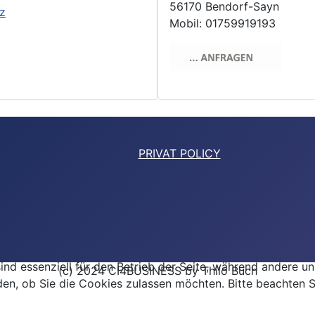
56170 Bendorf-Sayn
z
Mobil: 01759919193
PRIVAT POLICY
ind essenziell für den Betrieb der Seite, während andere u
(c) 2024 CI4BUSINESS by Thilo Buch
den, ob Sie die Cookies zulassen möchten. Bitte beachten S