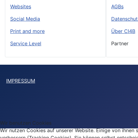
Websites
AGBs
Social Media
Datenschut
Print and more
Über CI4B
Service Level
Partner
IMPRESSUM
Wir benutzen Cookies
Wir nutzen Cookies auf unserer Website. Einige von ihnen s
verbessern (Tracking Cookies). Sie können selbst entschei