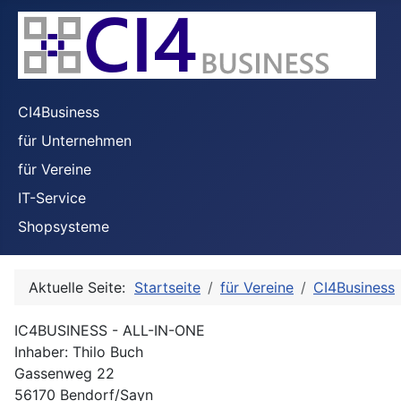
CI4Business
für Unternehmen
für Vereine
IT-Service
Shopsysteme
Aktuelle Seite:
Startseite
für Vereine
CI4Business
IC4BUSINESS - ALL-IN-ONE
Inhaber: Thilo Buch
Gassenweg 22
56170 Bendorf/Sayn