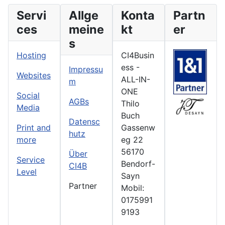
Servi
Allge
Konta
Partn
ces
meine
kt
er
s
Hosting
CI4Busin
ess -
Impressu
Websites
ALL-IN-
m
ONE
Social
AGBs
Thilo
Media
Buch
Datensc
Print and
Gassenw
hutz
more
eg 22
56170
Über
Service
Bendorf-
CI4B
Level
Sayn
Partner
Mobil:
0175991
9193